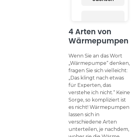
Schleswig-
4 Arten von
Holstein
B
Wärmepumpen
Wenn Sie an das Wort
„Wärmepumpe“ denken,
fragen Sie sich vielleicht:
„Das klingt nach etwas
für Experten, das
verstehe ich nicht.“ Keine
Sorge, so kompliziert ist
es nicht! Wärmepumpen
lassen sich in
verschiedene Arten
unterteilen, je nachdem,
woher sie die Wärme