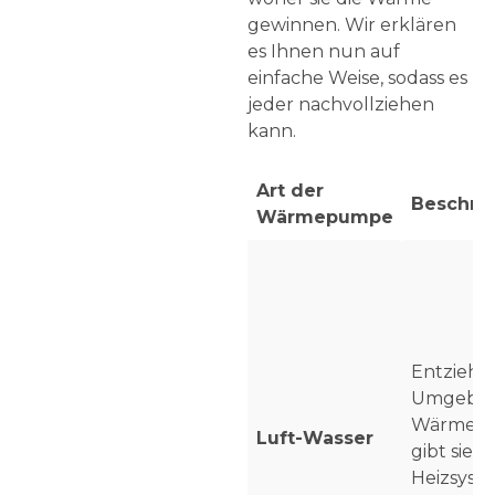
gewinnen. Wir erklären
es Ihnen nun auf
einfache Weise, sodass es
jeder nachvollziehen
kann.
Art der
Beschre
Wärmepumpe
Entzieht 
Umgebun
Wärme u
Luft-Wasser
gibt sie a
Heizsyst