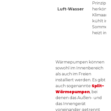
Prinzip w
Luft-Wasser
herkömm
Klimaanla
kühlt im
Sommer 
heizt im 
Wärmepumpen können
sowohl im Innenbereich
als auch im Freien
installiert werden. Es gibt
Split-
auch sogenannte
Wärmepumpen
, bei
denen das Außen- und
das Innengerät
voneinander getrennt