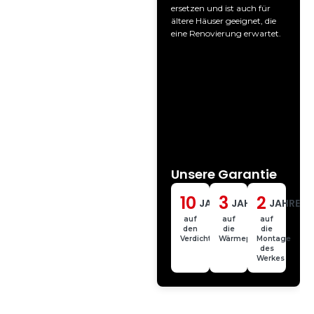
ersetzen und ist auch für
ältere Häuser geeignet, die
eine Renovierung erwartet.
Unsere
Garantie
10
3
2
JAHRE
JAHRE
JAHRE
auf
auf
auf
den
die
die
Verdichter
Wärmepumpe
Montage
des
Werkes