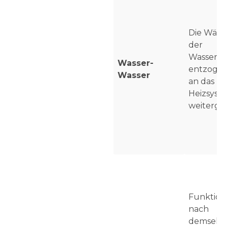
Die Wärm
der
Wasserqu
Wasser-
entzoge
Wasser
an das
Heizsyst
weitergel
Funktioni
nach
demselb