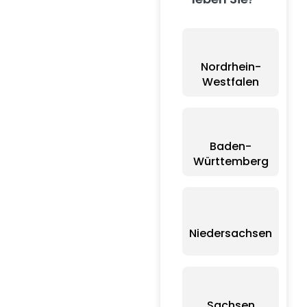
Nordrhein-
Westfalen
Baden-
Württemberg
Niedersachsen
Sachsen
B