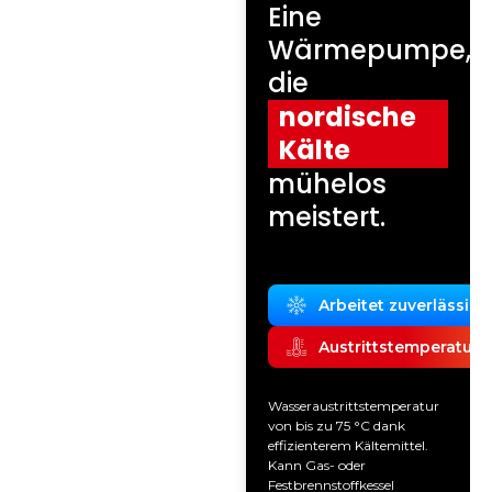
Eine
Wärmepumpe,
die
nordische
Kälte
mühelos
meistert.
Arbeitet zuverlässig b
Austrittstemperatur b
Wasseraustrittstemperatur
von bis zu 75 °C dank
effizienterem Kältemittel.
Kann Gas- oder
Festbrennstoffkessel