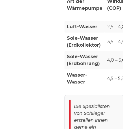
Art der
Wirkung
Wärmepumpe
(COP)
Luft-Wasser
2,5 – 4,0
Sole-Wasser
3,5 – 4,5
(Erdkollektor)
Sole-Wasser
4,0 – 5,0
(Erdbohrung)
Wasser-
4,5 – 5,5
Wasser
Die
Spezialisten
von Schlieger
erstellen Ihnen
gerne ein