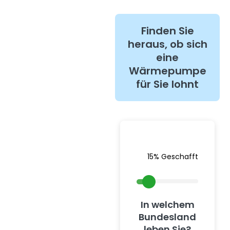
Finden Sie
heraus, ob sich
eine
Wärmepumpe
für Sie lohnt
15% Geschafft
In welchem
Bundesland
leben Sie?