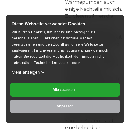
Wärmepumpen auch
einige Nachteile mit sich.
Zu diesen zählen die
höheren
Diese Webseite verwendet Cookies
Anfangsinvestitionen
Wir nutzen Cookies, um Inhalte und Anzeigen zu
sowie die Notwendigkeit
personalisieren, Funktionen für soziale Medien
regelmäßiger Wartung
bereitzustellen und den Zugriff auf unsere Website zu
und Reinigung des
analysieren.
Ihr Einverständnis ist uns wichtig - dennoch
haben Sie jederzeit die Möglichkeit, den Einsatz nicht
Filtersystems, um eine
notwendiger Technologien
ABZULEHNEN
reibungslose Funktion
zu gewährleisten.
Mehr anzeigen
Darüber hinaus besteht
das Risiko, dass die
Alle zulassen
Wasserquelle
verschmutzt oder
erschöpft wird, was die
Anpassen
Effizienz beeinträchtigen
könnte. Zudem ist oft
eine behördliche