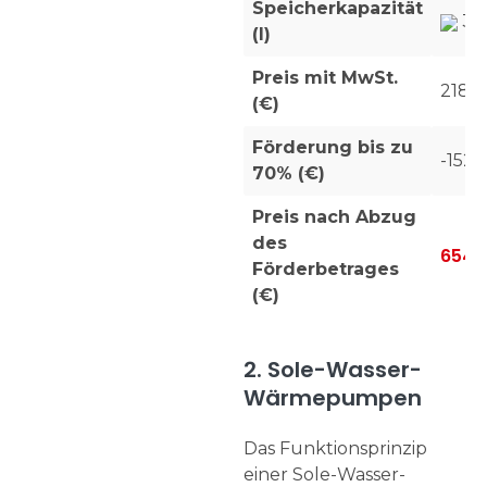
Speicherkapazität
30
(l)
Preis mit MwSt.
21819
(€)
Förderung bis zu
-1527
70% (€)
Preis nach Abzug
des
6547
Förderbetrages
(€)
2. Sole-Wasser-
Wärmepumpen
Das Funktionsprinzip
einer Sole-Wasser-