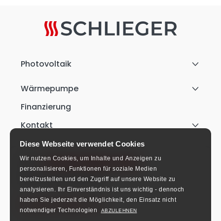
Photovoltaik
Wärmepumpe
Finanzierung
Kontakt
Diese Webseite verwendet Cookies
Wir nutzen Cookies, um Inhalte und Anzeigen zu
+49 911 9542 3170
personalisieren, Funktionen für soziale Medien
Mo-Fr: 8:00-16:00 Uhr.
bereitzustellen und den Zugriff auf unsere Website zu
analysieren.
Ihr Einverständnis ist uns wichtig - dennoch
haben Sie jederzeit die Möglichkeit, den Einsatz nicht
info@schlieger.de
notwendiger Technologien
ABZULEHNEN