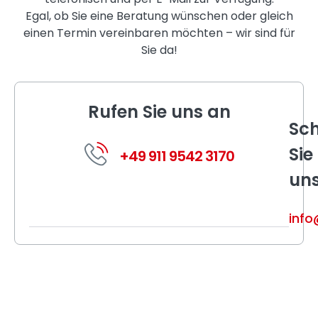
Egal, ob Sie eine Beratung wünschen oder gleich
einen Termin vereinbaren möchten – wir sind für
Sie da!
Rufen Sie uns an
Sch
Sie
+49 911 9542 3170
un
info
Wir erstellen Ihnen ein
individuelles Angebot