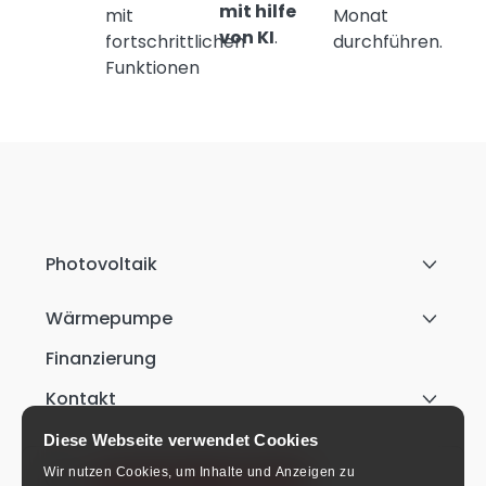
mit hilfe
mit
Monat
von KI
.
fortschrittlichen
durchführen.
Funktionen
Photovoltaik
Wärmepumpe
Finanzierung
Kontakt
Diese Webseite verwendet Cookies
Wir nutzen Cookies, um Inhalte und Anzeigen zu
+49 911 9542 3170