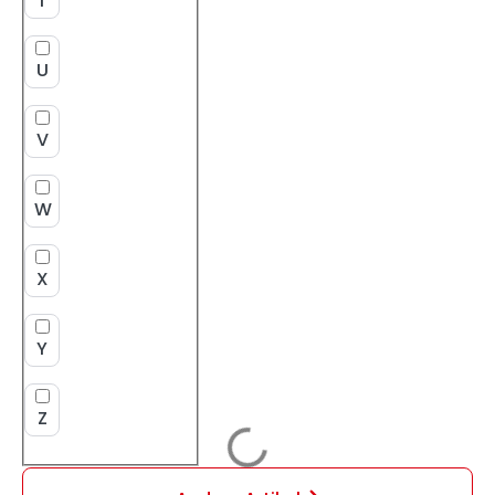
T
U
V
W
X
Y
Z