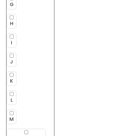
G
H
I
J
K
L
M