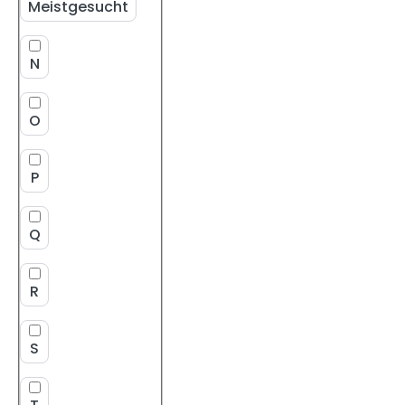
Meistgesucht
N
O
P
Q
R
S