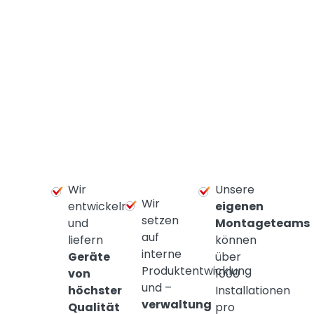
Wir
Unsere
Wir
entwickeln
eigenen
setzen
und
Montageteams
auf
liefern
können
interne
Geräte
über
Produktentwicklung
von
1000
und –
höchster
Installationen
verwaltung
Qualität
pro