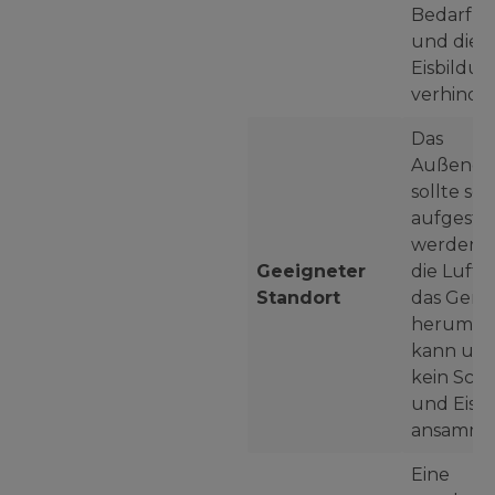
Bedarf au
und die
Eisbildu
verhinder
Das
Außenge
sollte so
aufgestel
werden, 
Geeigneter
die Luft 
Standort
das Gerät
herum s
kann und
kein Sch
und Eis
ansammel
Eine