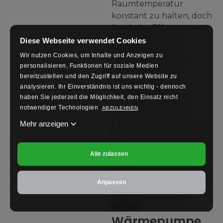
Raumtemperatur
konstant zu halten, doch
ihre hohe Effizienz sorgt
weiterhin für einen
Diese Webseite verwendet Cookies
energiesparenden
Wir nutzen Cookies, um Inhalte und Anzeigen zu
Betrieb. Regelmäßige
personalisieren, Funktionen für soziale Medien
Wartung wird
bereitzustellen und den Zugriff auf unsere Website zu
empfohlen, um
analysieren.
Ihr Einverständnis ist uns wichtig - dennoch
haben Sie jederzeit die Möglichkeit, den Einsatz nicht
sicherzustellen, dass die
notwendiger Technologien
ABZULEHNEN
Wärmepumpe stets
optimal arbeitet und ihre
Mehr anzeigen
volle Leistung entfalten
kann.
Alle zulassen
Wie hoch ist die
Anpassen
Lebensdauer
einer
Wärmepumpe