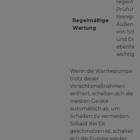
regelmäß
Prüfung
Reinigun
Regelmäßige
Außenge
Wartung
von Schn
und Eis is
ebenfalls
wichtig.
Wenn die Wärmepumpe
trotz dieser
Vorsichtsmaßnahmen
einfriert, schalten sich die
meisten Geräte
automatisch ab, um
Schäden zu vermeiden.
Sobald das Eis
geschmolzen ist, schaltet
sich die Pumpe wieder