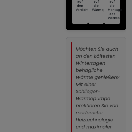
auf
auf
auf
den
die
die
Verdichter
Wärmepumpe
Montage
des
Werkes
Möchten Sie auch
an den kältesten
Wintertagen
behagliche
Wärme genießen?
Mit einer
Schlieger-
Wärmepumpe
profitieren Sie von
modernster
Heiztechnologie
und maximaler