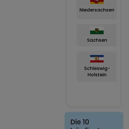
Niedersachsen
Sachsen
B
Schleswig-
Holstein
B
Die 10