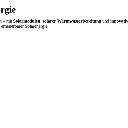
rgie
n
– mit
Solarmodulen
,
solarer Warmwasserbereitung
und
innovati
 erneuerbarer Solarenergie.