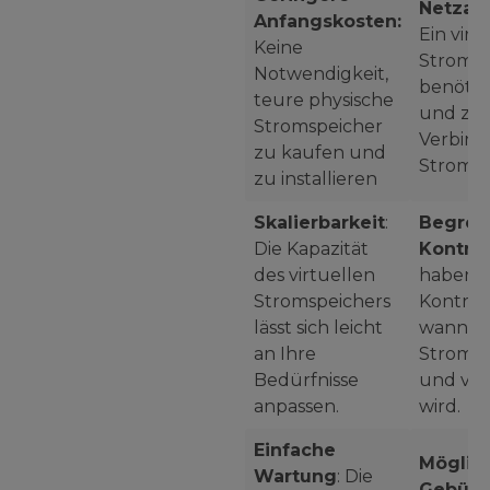
Netzab
Anfangskosten:
Ein virt
Keine
Stromsp
Notwendigkeit,
benötigt
teure physische
und zuv
Stromspeicher
Verbin
zu kaufen und
Stromne
zu installieren
Skalierbarkeit
:
Begren
Die Kapazität
Kontrol
des virtuellen
haben k
Stromspeichers
Kontrol
lässt sich leicht
wann un
an Ihre
Strom g
Bedürfnisse
und ve
anpassen.
wird.
Einfache
Möglic
Wartung
: Die
Gebühr