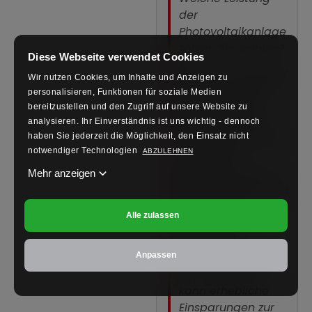
der
Photovoltaikanlage
sollten Sie wählen?
Diese Webseite verwendet Cookies
Unser hochwertiger
Wir nutzen Cookies, um Inhalte und Anzeigen zu
Schlieger Asymo
personalisieren, Funktionen für soziale Medien
Wechselrichter
bereitzustellen und den Zugriff auf unsere Website zu
ermöglicht eine
analysieren.
Ihr Einverständnis ist uns wichtig - dennoch
haben Sie jederzeit die Möglichkeit, den Einsatz nicht
Verteilung von bis
notwendiger Technologien
ABZULEHNEN
zu 50 % der
Leistung auf eine
Mehr anzeigen
einzelne Phase.
Dies
führt zu einer
Alle zulassen
effizienteren
Nutzung der
Energie aus Ihrer
Anpassen
PV-Anlage und
kann erhebliche
Einsparungen zur