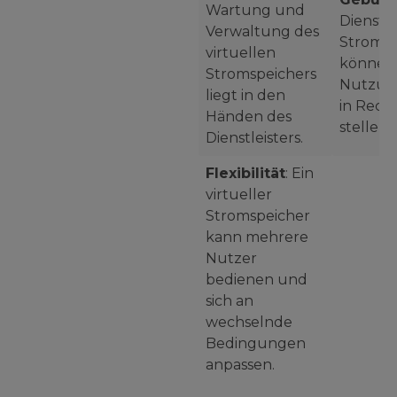
Wartung und
Dienste 
Verwaltung des
Stromsp
virtuellen
können
Stromspeichers
Nutzun
liegt in den
in Rec
Händen des
stellen.
Dienstleisters.
Flexibilität
: Ein
virtueller
Stromspeicher
kann mehrere
Nutzer
bedienen und
sich an
wechselnde
Bedingungen
anpassen.