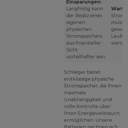
Einsparungen:
Langfristig kann
Wartu
der Besitz eines
Stroms
eigenen
müssen
physischen
gewart
Stromspeichers
Laufe d
aus finanzieller
werden
Sicht
vorteilhafter sein.
Schlieger bietet
erstklassige physische
Stromspeicher, die Ihnen
maximale
Unabhängigkeit und
volle Kontrolle über
Ihren Energieverbrauch
ermöglichen. Unsere
Batterien zeichnen sich