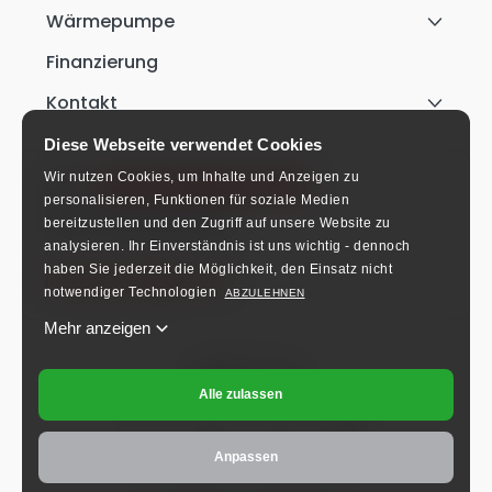
Wärmepumpe
Finanzierung
Kontakt
Diese Webseite verwendet Cookies
Wir nutzen Cookies, um Inhalte und Anzeigen zu
+49 911 9542 3170
personalisieren, Funktionen für soziale Medien
Mo-Fr: 8:00-16:00 Uhr.
bereitzustellen und den Zugriff auf unsere Website zu
analysieren.
Ihr Einverständnis ist uns wichtig - dennoch
haben Sie jederzeit die Möglichkeit, den Einsatz nicht
info@schlieger.de
notwendiger Technologien
ABZULEHNEN
Mehr anzeigen
Folgen Sie uns!
Alle zulassen
Anpassen