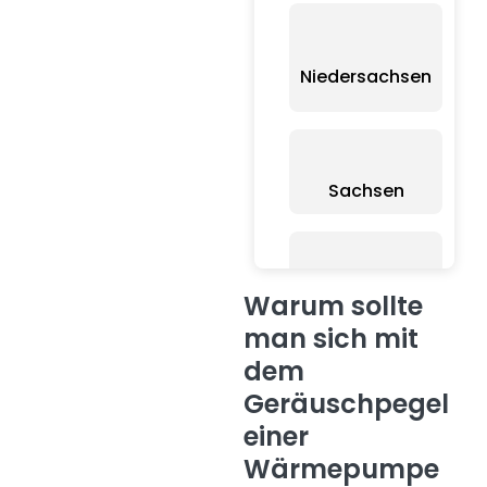
Niedersachsen
Sachsen
B
Schleswig-
Warum sollte
Holstein
B
man sich mit
dem
Geräuschpegel
einer
Wärmepumpe