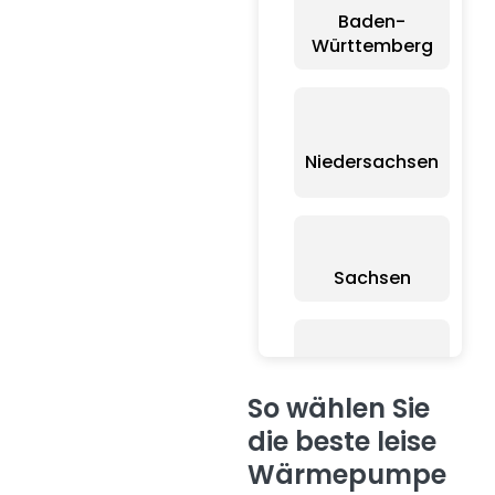
Baden-
Württemberg
Niedersachsen
Sachsen
B
Schleswig-
So wählen Sie
Holstein
B
die beste leise
Wärmepumpe