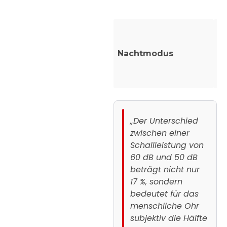
de
R
Dr
Nachtmodus
Ve
w
N
„Der Unterschied
zwischen einer
Schallleistung von
60 dB und 50 dB
beträgt nicht nur
17 %, sondern
bedeutet für das
menschliche Ohr
subjektiv die Hälfte