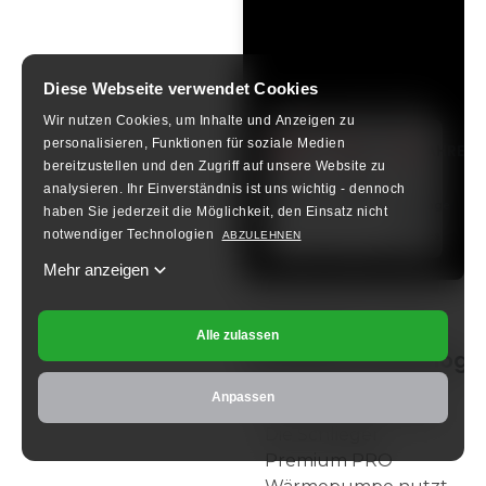
Diese Webseite verwendet Cookies
Unsere
Garantie
Wir nutzen Cookies, um Inhalte und Anzeigen zu
10
3
2
personalisieren, Funktionen für soziale Medien
JAHRE
JAHRE
JAHRE
bereitzustellen und den Zugriff auf unsere Website zu
auf
auf
auf
analysieren.
Ihr Einverständnis ist uns wichtig - dennoch
den
die
die
Verdichter
Wärmepumpe
Montage
haben Sie jederzeit die Möglichkeit, den Einsatz nicht
des
notwendiger Technologien
ABZULEHNEN
Werkes
Mehr anzeigen
Verdichter- und
Alle zulassen
Ventilatortechnologi
Anpassen
Invertersteuerung
:
Die Schlieger
Premium PRO