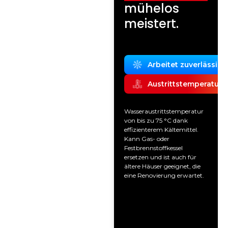
mühelos
meistert.
Arbeitet zuverlässig b
Austrittstemperatur b
Wasseraustrittstemperatur
von bis zu 75 °C dank
effizienterem Kältemittel.
Kann Gas- oder
Festbrennstoffkessel
ersetzen und ist auch für
ältere Häuser geeignet, die
eine Renovierung erwartet.