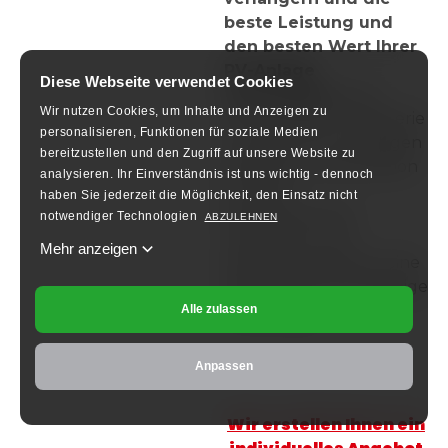
beste Leistung und
den besten Wert Ihrer
PV-Anlage
Diese Webseite verwendet Cookies
sicherstellen.
Eine
Wir nutzen Cookies, um Inhalte und Anzeigen zu
hochwertige PV-Batterie
personalisieren, Funktionen für soziale Medien
von einem zuverlässigen
bereitzustellen und den Zugriff auf unsere Website zu
Anbieter in Kombination
analysieren.
Ihr Einverständnis ist uns wichtig - dennoch
mit einer
haben Sie jederzeit die Möglichkeit, den Einsatz nicht
fachmännischen
notwendiger Technologien
ABZULEHNEN
Installation und
Mehr anzeigen
Wartung garantiert eine
effiziente und langlebige
Solaranlage.
Alle zulassen
Anpassen
Wir erstellen Ihnen ein