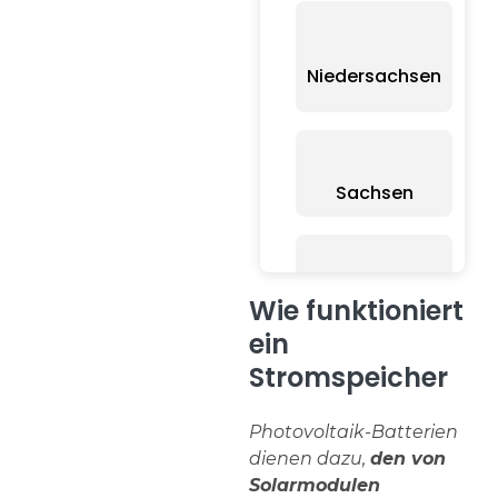
Niedersachsen
Sachsen
B
Schleswig-
Wie funktioniert
Holstein
B
ein
Stromspeicher
Photovoltaik-Batterien
dienen dazu,
den von
Solarmodulen