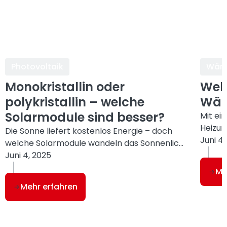
Photovoltaik
Wär
Monokristallin oder
Welc
polykristallin – welche
Wär
Solarmodule sind besser?
Mit ei
Heizun
Die Sonne liefert kostenlos Energie – doch
Ihrer
Juni 4
welche Solarmodule wandeln das Sonnenlicht
8 
intell
am effizientesten in Strom um? Wenn Sie
Juni 4, 2025
Vorlau
7 Minuten Lesezeit
diese Frage beschäftigt, sind Sie hier genau
Me
aktuel
richtig. In diesem Artikel erklären wir Ihnen die
Mehr erfahren
ein ko
wesentlichen Unterschiede zwischen
deutli
monokristallinen und polykristallinen
spürba
Solarmodulen und geben Ihnen praxisnahe