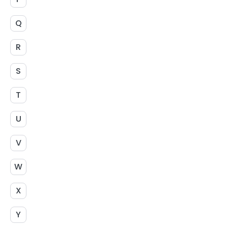
Q
R
S
T
U
V
W
X
Y