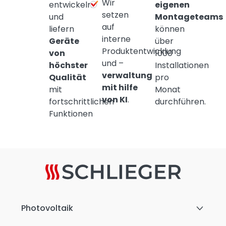
Wir
entwickeln
eigenen
setzen
und
Montageteams
auf
liefern
können
interne
Geräte
über
Produktentwicklung
von
1000
und –
höchster
Installationen
verwaltung
Qualität
pro
mit hilfe
mit
Monat
von KI
.
fortschrittlichen
durchführen.
Funktionen
Photovoltaik