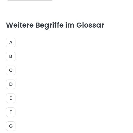
Weitere Begriffe im Glossar
A
B
C
D
E
F
G