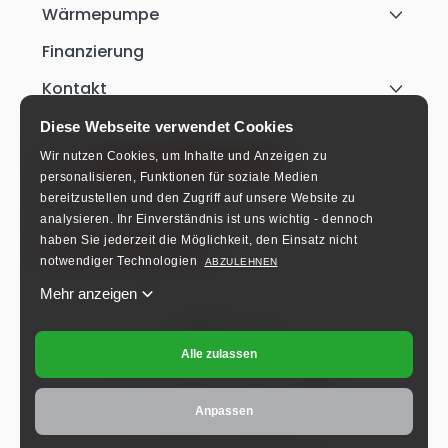
Wärmepumpe
Finanzierung
Kontakt
Diese Webseite verwendet Cookies
+49 911 9542 3170
Wir nutzen Cookies, um Inhalte und Anzeigen zu
personalisieren, Funktionen für soziale Medien
Mo-Fr: 8:00-16:00 Uhr.
bereitzustellen und den Zugriff auf unsere Website zu
analysieren.
Ihr Einverständnis ist uns wichtig - dennoch
haben Sie jederzeit die Möglichkeit, den Einsatz nicht
info@schlieger.de
notwendiger Technologien
ABZULEHNEN
Mehr anzeigen
Folgen Sie uns!
Alle zulassen
Anpassen