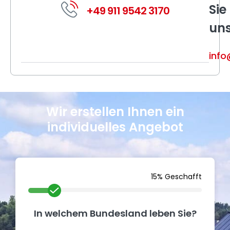
Sie
+49 911 9542 3170
un
info
Wir erstellen Ihnen ein
individuelles Angebot
15% Geschafft
In welchem Bundesland leben Sie?