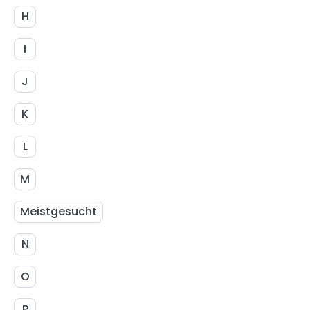
H
I
J
K
L
M
Meistgesucht
N
O
P