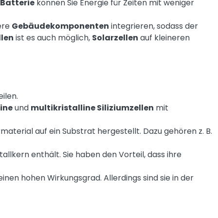
Batterie
können Sie Energie für Zeiten mit weniger
ere
Gebäudekomponenten
integrieren, sodass der
llen
ist es auch möglich,
Solarzellen
auf kleineren
ilen.
ine
und
multikristalline Siliziumzellen
mit
terial auf ein Substrat hergestellt. Dazu gehören z. B.
allkern enthält. Sie haben den Vorteil, dass ihre
einen hohen Wirkungsgrad. Allerdings sind sie in der