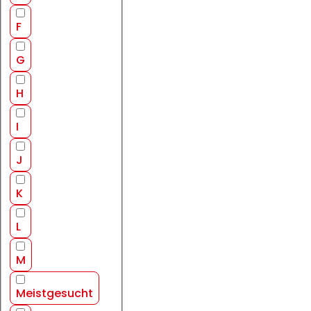
F
G
H
I
J
K
L
M
Meistgesucht