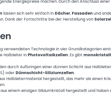
igende Energiepreise machen. Durch den Anschluss einer
n
lassen sich sehr einfach in
Dächer
,
Fassaden
und and
. Dank der Fortschritte bei der Herstellung von
Solarze
len
ung verwendeten Technologie in vier Grundkategorien einte
 Halbleiter in
Photovoltaikzellen
. Es gibt
monokristall
en durch Aufbringen einer dünnen Schicht aus Halbleiterma
GS) oder
Dünnschicht-Siliziumzellen
.
s Halbleitermaterial hergestellt, das mehr als einen Krist
en.
us einem einzigen Siliziumkristall hergestellt und haben 