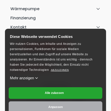
Wärmepumpe
Finanzierung
Kontakt
Diese Webseite verwendet Cookies
+49 911 9542 3170
Wir nutzen Cookies, um Inhalte und Anzeigen zu
personalisieren, Funktionen für soziale Medien
Mo-Fr: 8:00-16:00 Uhr.
bereitzustellen und den Zugriff auf unsere Website zu
analysieren.
Ihr Einverständnis ist uns wichtig - dennoch
haben Sie jederzeit die Möglichkeit, den Einsatz nicht
info@schlieger.de
notwendiger Technologien
ABZULEHNEN
Mehr anzeigen
Folgen Sie uns!
Alle zulassen
Anpassen