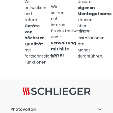
Wir
Unsere
Wir
entwickeln
eigenen
setzen
und
Montageteams
auf
liefern
können
interne
Geräte
über
Produktentwicklung
von
1000
und –
höchster
Installationen
verwaltung
Qualität
pro
mit hilfe
mit
Monat
von KI
.
fortschrittlichen
durchführen.
Funktionen
Photovoltaik