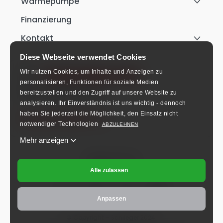
Wärmepumpe
Finanzierung
Kontakt
Diese Webseite verwendet Cookies
Wir nutzen Cookies, um Inhalte und Anzeigen zu
+49 911 9542 3170
personalisieren, Funktionen für soziale Medien
Mo-Fr: 8:00-16:00 Uhr.
bereitzustellen und den Zugriff auf unsere Website zu
analysieren.
Ihr Einverständnis ist uns wichtig - dennoch
haben Sie jederzeit die Möglichkeit, den Einsatz nicht
info@schlieger.de
notwendiger Technologien
ABZULEHNEN
Mehr anzeigen
Folgen Sie uns!
Alle zulassen
Anpassen
© Copyright – Schlieger 2024.