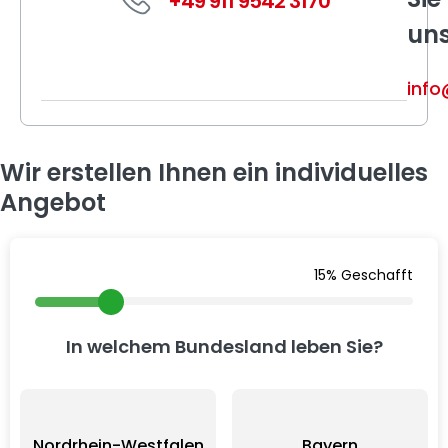
+49 911 9542 3170
un
info
Wir erstellen Ihnen ein individuelles
Angebot
15% Geschafft
In welchem Bundesland leben Sie?
Nordrhein-Westfalen
Bayern