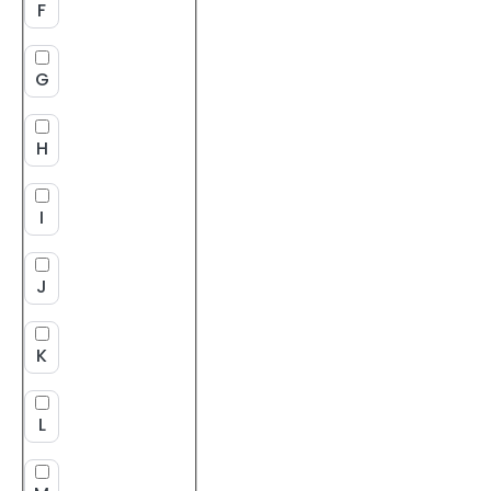
F
G
H
I
J
K
L