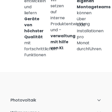
entwickeln
eigenen
setzen
und
Montageteams
auf
liefern
können
interne
Geräte
über
Produktentwicklung
von
1000
und –
höchster
Installationen
verwaltung
Qualität
pro
mit hilfe
mit
Monat
von KI
.
fortschrittlichen
durchführen.
Funktionen
Photovoltaik