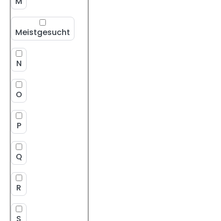
M
Meistgesucht
N
O
P
Q
R
S