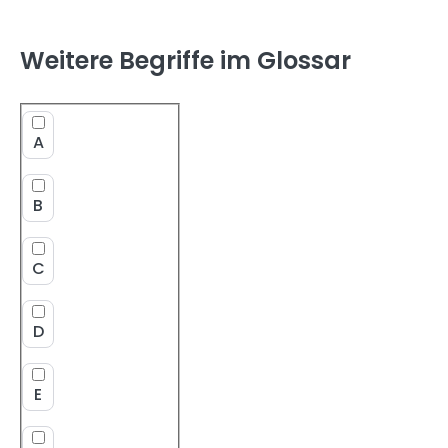
Weitere Begriffe im Glossar
A
B
C
D
E