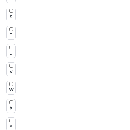
S
T
U
V
W
X
Y