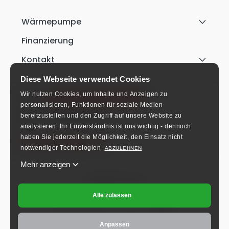
Wärmepumpe
Finanzierung
Kontakt
Diese Webseite verwendet Cookies
Wir nutzen Cookies, um Inhalte und Anzeigen zu
+49 911 9542 3170
personalisieren, Funktionen für soziale Medien
Mo-Fr: 8:00-16:00 Uhr.
bereitzustellen und den Zugriff auf unsere Website zu
analysieren.
Ihr Einverständnis ist uns wichtig - dennoch
haben Sie jederzeit die Möglichkeit, den Einsatz nicht
info@schlieger.de
notwendiger Technologien
ABZULEHNEN
Mehr anzeigen
Folgen Sie uns!
Alle zulassen
Anpassen