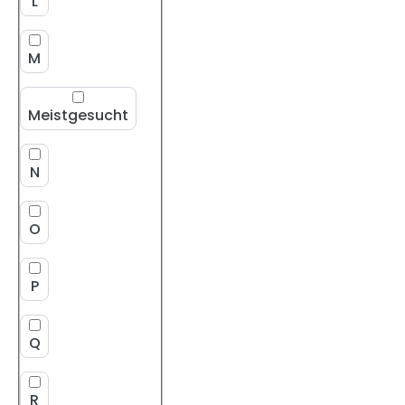
L
M
Meistgesucht
N
O
P
Q
R