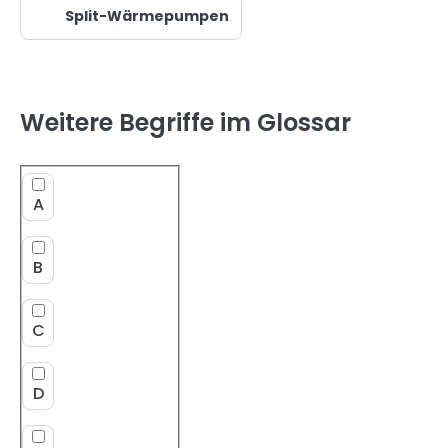
Split-Wärmepumpen
Weitere Begriffe im Glossar
A
B
C
D