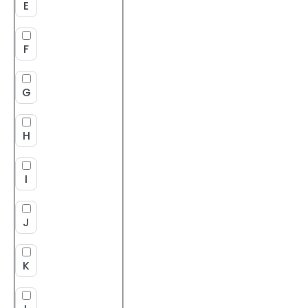
E
F
G
H
I
J
K