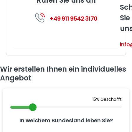
Rufen Sie uns an
Sch
Sie
+49 911 9542 3170
un
info
Wir erstellen Ihnen ein individuelles
Angebot
15% Geschafft
In welchem Bundesland leben Sie?