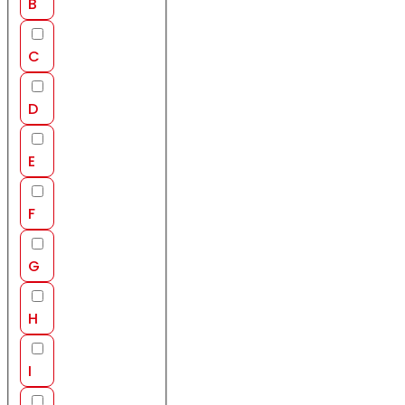
B
C
D
E
F
G
H
I