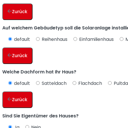
Zurück
Auf welchem Gebäudetyp soll die Solaranlage install
default
Reihenhaus
Einfamilienhaus
M
Zurück
Welche Dachform hat Ihr Haus?
default
Satteldach
Flachdach
Pultd
Zurück
Sind Sie Eigentümer des Hauses?
Ja
Nein