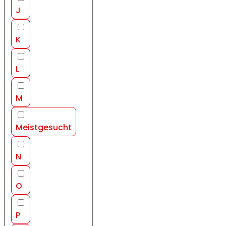
J
K
L
M
Meistgesucht
N
O
P