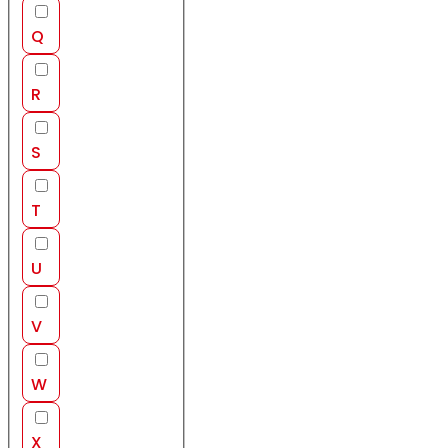
Q
R
S
T
U
V
W
X