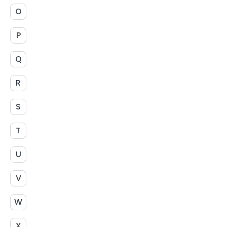
O
P
Q
R
S
T
U
V
W
X