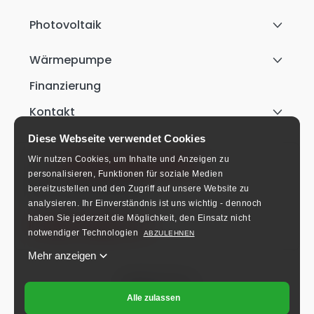
Photovoltaik
Wärmepumpe
Finanzierung
Kontakt
Diese Webseite verwendet Cookies
+49 911 9542 3170
Wir nutzen Cookies, um Inhalte und Anzeigen zu
personalisieren, Funktionen für soziale Medien
Mo-Fr: 8:00-16:00 Uhr.
bereitzustellen und den Zugriff auf unsere Website zu
analysieren.
Ihr Einverständnis ist uns wichtig - dennoch
haben Sie jederzeit die Möglichkeit, den Einsatz nicht
info@schlieger.de
notwendiger Technologien
ABZULEHNEN
Mehr anzeigen
Folgen Sie uns!
Alle zulassen