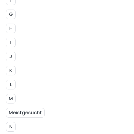
F
G
H
I
J
K
L
M
Meistgesucht
N