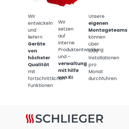
Wir
Unsere
Wir
entwickeln
eigenen
setzen
und
Montageteams
auf
liefern
können
interne
Geräte
über
Produktentwicklung
von
1000
und –
höchster
Installationen
verwaltung
Qualität
pro
mit hilfe
mit
Monat
von KI
.
fortschrittlichen
durchführen.
Funktionen