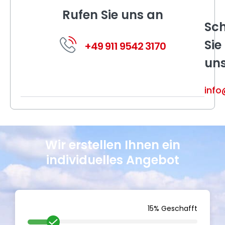
Rufen Sie uns an
Sch
Sie
+49 911 9542 3170
un
info
Wir erstellen Ihnen ein
individuelles Angebot
15% Geschafft